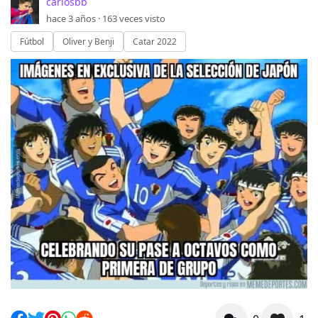
carlosbb
hace 3 años ·
163
veces visto
Fútbol
Oliver y Benji
Catar 2022