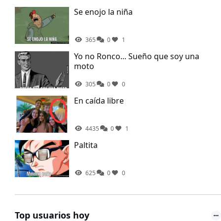
Se enojo la niña
365
0
1
Yo no Ronco... Sueño que soy una
moto
305
0
0
En caída libre
4435
0
1
Paltita
625
0
0
Top usuarios hoy