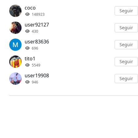
coco
Seguir
148923
user92127
Seguir
430
user83636
Seguir
696
tito1
Seguir
5549
user19908
Seguir
946