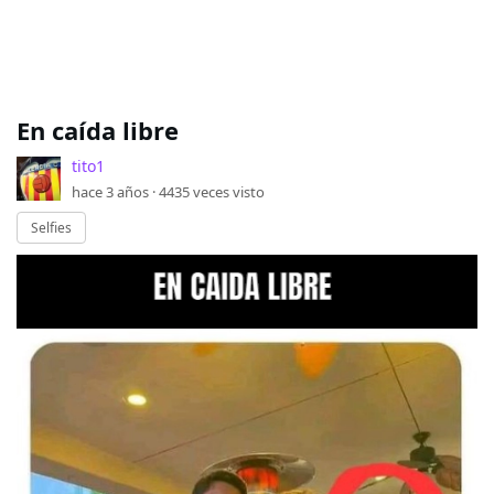
En caída libre
tito1
hace 3 años ·
4435
veces visto
Selfies