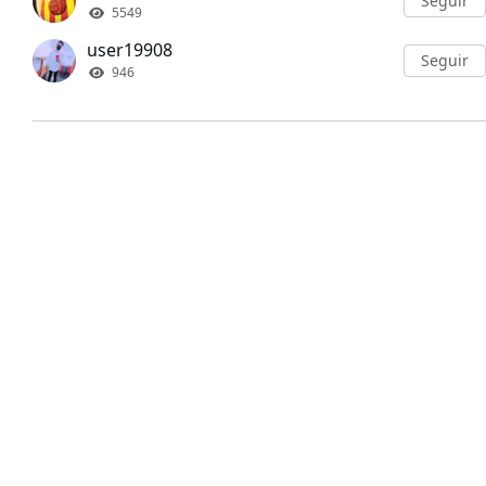
Seguir
5549
user19908
Seguir
946