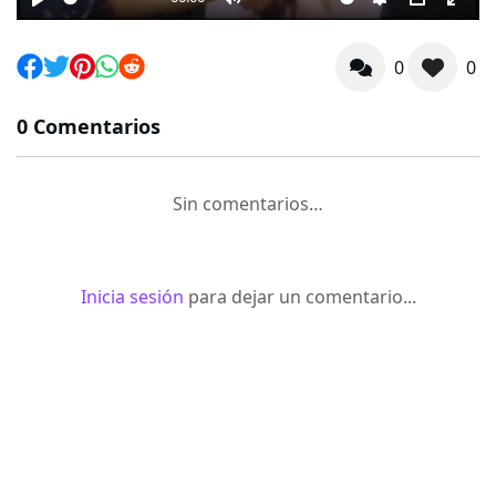
Play
Mute
Settings
PIP
Ente
full
0
0
0 Comentarios
Sin comentarios…
Inicia sesión
para dejar un comentario...