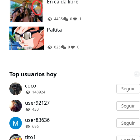
En caída libre
4435
0
1
Paltita
625
0
0
Top usuarios hoy
coco
Seguir
148924
user92127
Seguir
430
user83636
Seguir
696
tito1