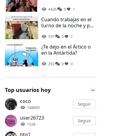
4427
0
1
Cuando trabajas en el
turno de la noche y por
fin te tocan vacaciones
557
0
1
¿Te dejo en el Ártico o
en la Antártida?
r
creen
293
0
0
Top usuarios hoy
coco
Seguir
148800
user26723
Seguir
1538
tito1