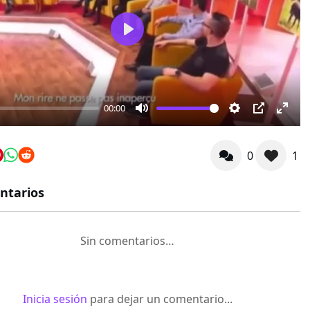
Play
00:00
Mute
Settings
PIP
Ente
fulls
0
1
ntarios
Sin comentarios…
Inicia sesión
para dejar un comentario...