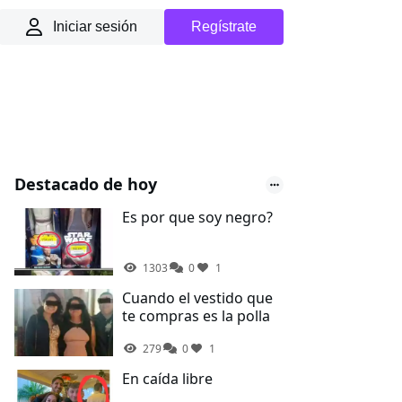
Iniciar sesión
Regístrate
Destacado de hoy
Es por que soy negro?
1303
0
1
Cuando el vestido que
te compras es la polla
279
0
1
En caída libre