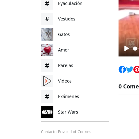
Eyaculación
Vestidos
Gatos
Amor
Play
Parejas
Videos
0 Come
Exámenes
Star Wars
Contacto
Privacidad
Cookies