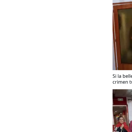
Si la bel
crimen t
inocente