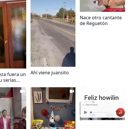
Nace otro cantante
de Reguetón
Ahí viene juansito
leza fuera un
u serías