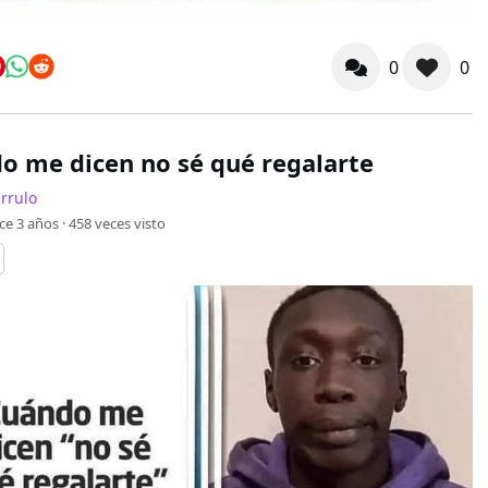
0
0
o me dicen no sé qué regalarte
rrulo
ce 3 años ·
458
veces visto