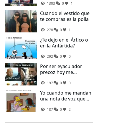
1303
0
1
Cuando el vestido que
te compras es la polla
278
0
1
¿Te dejo en el Ártico o
en la Antártida?
292
0
0
Por ser eyaculador
precoz hoy me
ascendieron
197
0
0
Yo cuando me mandan
una nota de voz que
dura más de un minuto
187
0
2