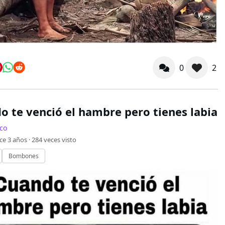
0
2
o te venció el hambre pero tienes labia
co
ce 3 años ·
284
veces visto
Bombones