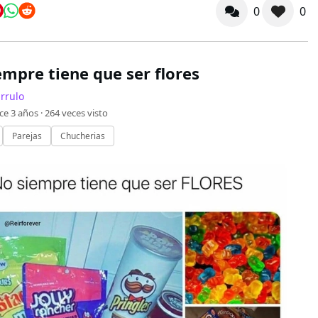
0
0
empre tiene que ser flores
rrulo
ce 3 años ·
264
veces visto
Parejas
Chucherias