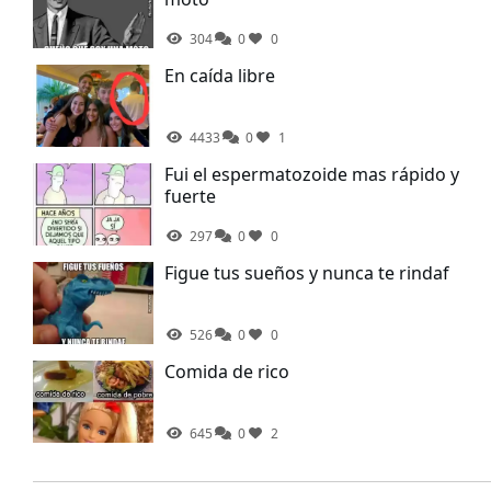
304
0
0
En caída libre
4433
0
1
Fui el espermatozoide mas rápido y
fuerte
297
0
0
Figue tus sueños y nunca te rindaf
526
0
0
Comida de rico
645
0
2