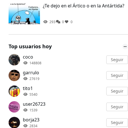
¿Te dejo en el Ártico o en la Antártida?
293
0
0
Top usuarios hoy
coco
Seguir
148808
garrulo
Seguir
27619
tito1
Seguir
5540
user26723
Seguir
1539
borja23
Seguir
2834