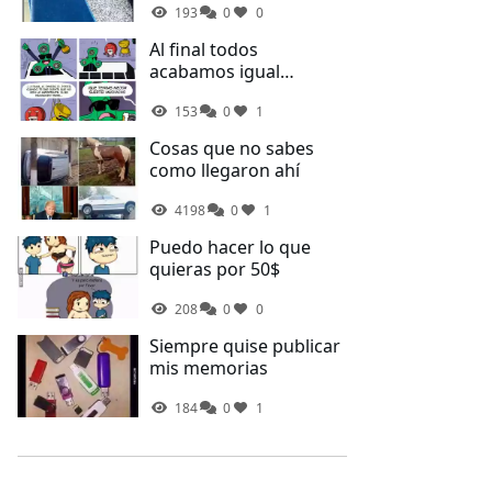
193
0
0
desorden de la cocina
Al final todos
acabamos igual
Spinner...
153
0
1
Cosas que no sabes
como llegaron ahí
4198
0
1
Puedo hacer lo que
quieras por 50$
208
0
0
Siempre quise publicar
mis memorias
184
0
1