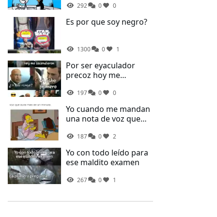
292
0
0
Es por que soy negro?
1300
0
1
Por ser eyaculador
precoz hoy me
ascendieron
197
0
0
Yo cuando me mandan
una nota de voz que
dura más de un minuto
187
0
2
Yo con todo leído para
ese maldito examen
267
0
1