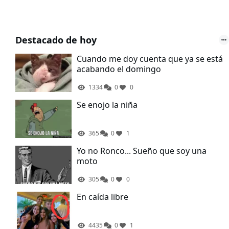
Destacado de hoy
Cuando me doy cuenta que ya se está
acabando el domingo
1334
0
0
Se enojo la niña
365
0
1
Yo no Ronco... Sueño que soy una
moto
305
0
0
En caída libre
4435
0
1