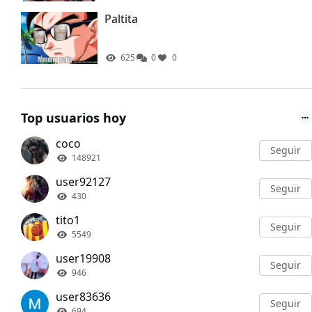
Paltita
625
0
0
Top usuarios hoy
coco
Seguir
148921
user92127
Seguir
430
tito1
Seguir
5549
user19908
Seguir
946
user83636
Seguir
694