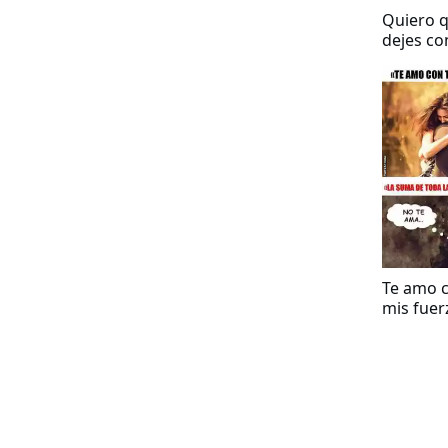
Quiero 
dejes co
piernas
Te amo 
mis fuer