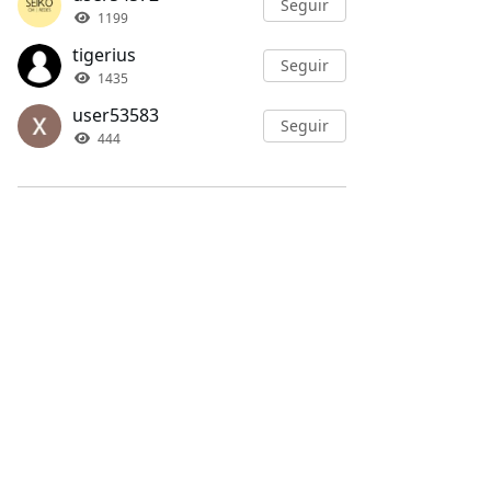
Seguir
1199
tigerius
Seguir
1435
user53583
Seguir
444