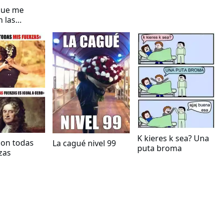
queriendo igual?
que me
n las
 temblando
K kieres k sea? Una
con todas
La cagué nivel 99
puta broma
zas