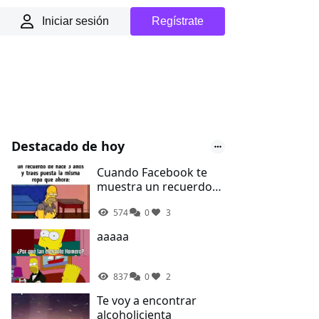
Iniciar sesión
Regístrate
Destacado de hoy
Cuando Facebook te
muestra un recuerdo
de hace 3 años y traes
574
0
3
la misma ropa que
ahora
aaaaa
837
0
2
Te voy a encontrar
alcoholicienta