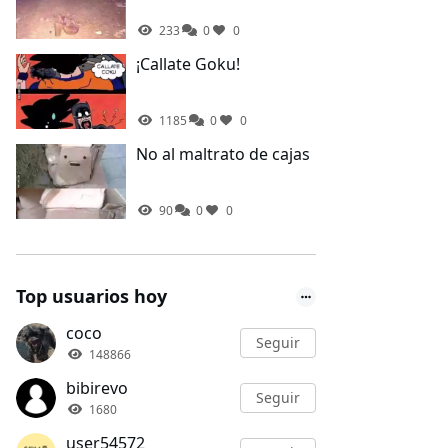
233
0
0
¡Callate Goku!
1185
0
0
No al maltrato de cajas
90
0
0
Top usuarios hoy
coco
Seguir
148866
bibirevo
Seguir
1680
user54572