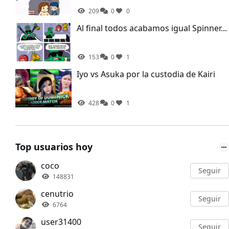
209
0
0
Al final todos acabamos igual Spinner...
153
0
1
Iyo vs Asuka por la custodia de Kairi
428
0
1
Top usuarios hoy
coco
Seguir
148831
cenutrio
Seguir
6764
user31400
Seguir