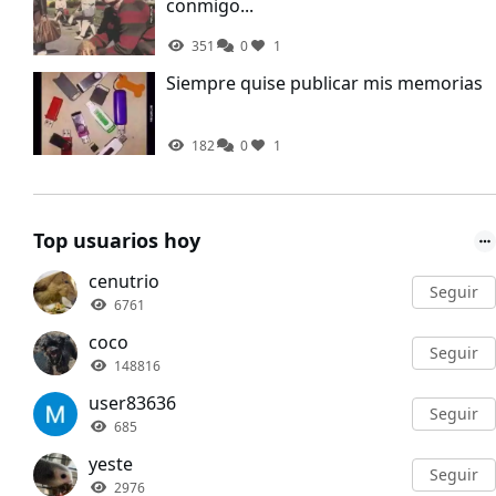
conmigo...
351
0
1
Siempre quise publicar mis memorias
182
0
1
Top usuarios hoy
cenutrio
Seguir
6761
coco
Seguir
148816
user83636
Seguir
685
yeste
Seguir
2976