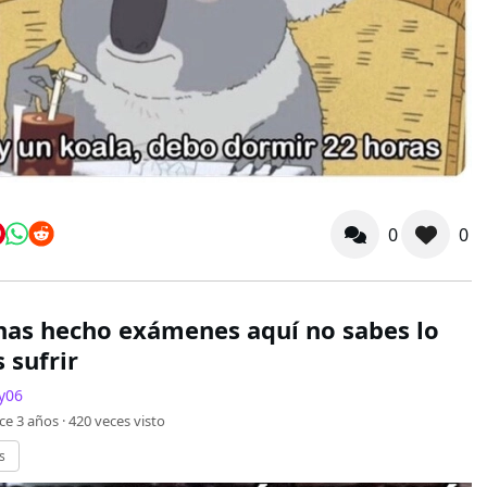
0
0
 has hecho exámenes aquí no sabes lo
 sufrir
y06
ce 3 años ·
420
veces visto
s