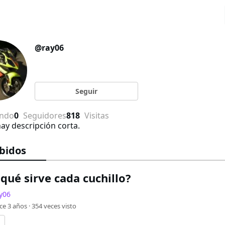
@
ray06
Seguir
endo
0
Seguidores
818
Visitas
ay descripción corta.
bidos
qué sirve cada cuchillo?
y06
ce 3 años ·
354
veces visto