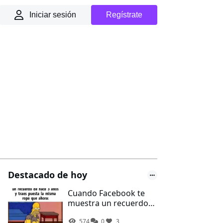
Iniciar sesión
Regístrate
Destacado de hoy
Cuando Facebook te
muestra un recuerdo
de hace 3 años y traes
574
0
3