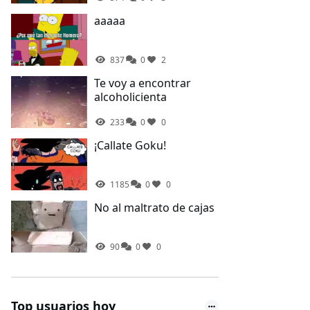
la misma ropa que
ahora
aaaaa
837
0
2
Te voy a encontrar
alcoholicienta
233
0
0
¡Callate Goku!
1185
0
0
No al maltrato de cajas
90
0
0
Top usuarios hoy