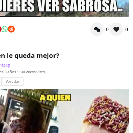
0
0
en le queda mejor?
ntzap
ce 3 años ·
190
veces visto
Vestidos