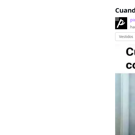
Cuand
pi
ha
Vestidos