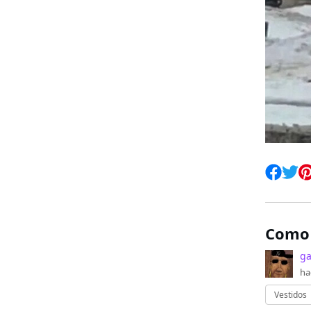
Como 
ga
ha
Vestidos