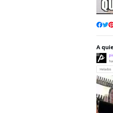
A qui
pi
ha
Helados