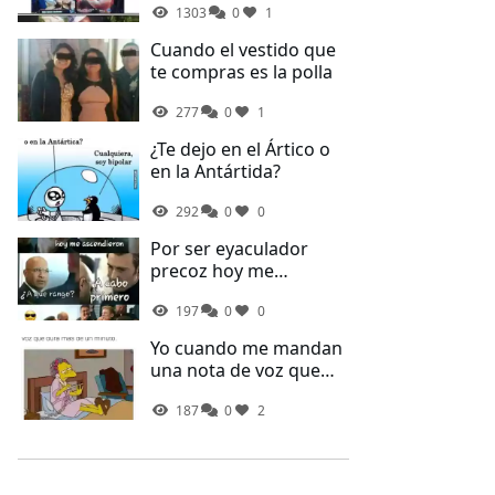
1303
0
1
Cuando el vestido que
te compras es la polla
277
0
1
¿Te dejo en el Ártico o
en la Antártida?
292
0
0
Por ser eyaculador
precoz hoy me
ascendieron
197
0
0
Yo cuando me mandan
una nota de voz que
dura más de un minuto
187
0
2