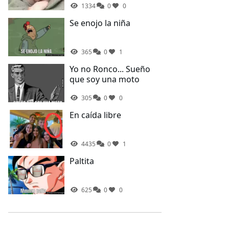
1334
0
0
Se enojo la niña
365
0
1
Yo no Ronco... Sueño
que soy una moto
305
0
0
En caída libre
4435
0
1
Paltita
625
0
0