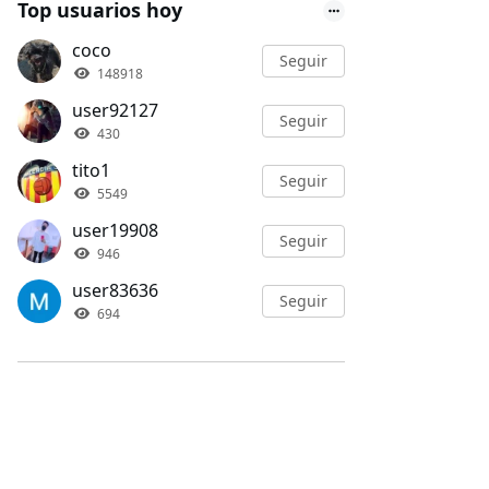
Top usuarios hoy
coco
Seguir
148918
user92127
Seguir
430
tito1
Seguir
5549
user19908
Seguir
946
user83636
Seguir
694