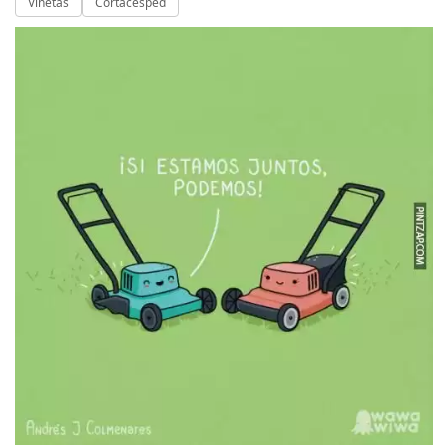
Viñetas
Cortacésped