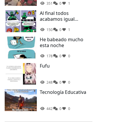
351
0
1
Al final todos
acabamos igual
Spinner...
150
0
1
He babeado mucho
esta noche
178
0
0
Fufu
248
0
0
Tecnología Educativa
442
0
0