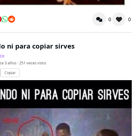
0
0
o ni para copiar sirves
co
ce 3 años ·
251
veces visto
Copiar