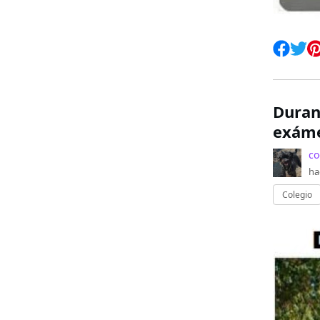
Duran
exám
co
ha
Colegio