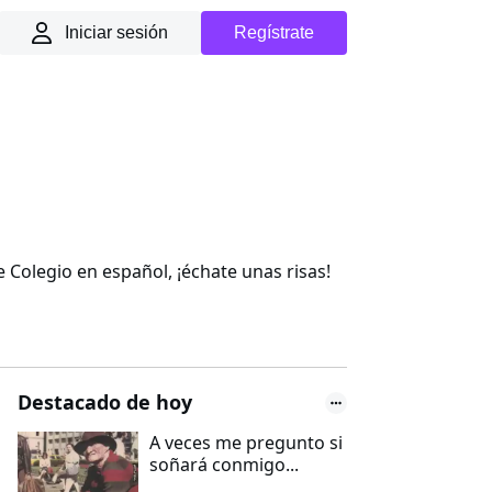
Iniciar sesión
Regístrate
Colegio en español, ¡échate unas risas!
Destacado de hoy
A veces me pregunto si
soñará conmigo...