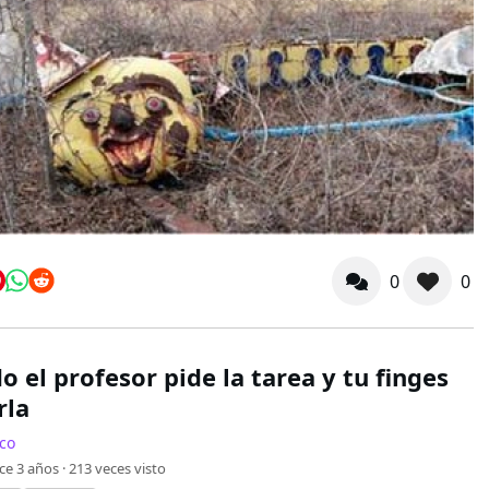
0
0
 el profesor pide la tarea y tu finges
rla
co
ce 3 años ·
213
veces visto