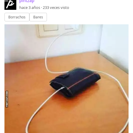
pintzap
hace 3 años ·
233
veces visto
Borrachos
Bares