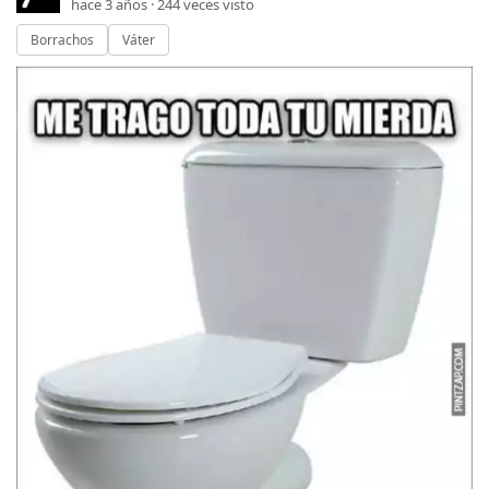
hace 3 años ·
244
veces visto
Borrachos
Váter