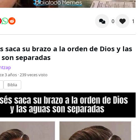
0
1
 saca su brazo a la orden de Dios y las
 son separadas
ntzap
ce 3 años ·
239
veces visto
Biblia