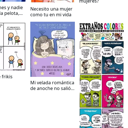
mujeres?
es y nadie
Necesito una mujer
a pelota,
como tu en mi vida
endo nada
frikis
Mi velada romántica
de anoche no salió
como esperaba