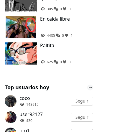
305
0
0
En caída libre
4435
0
1
Paltita
625
0
0
Top usuarios hoy
coco
Seguir
148915
user92127
Seguir
430
tito1