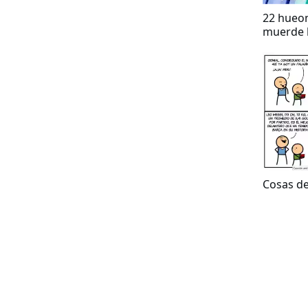
22 hueon
muerde l
no enti
Cosas de 