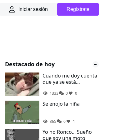
Iniciar sesión
Regístrate
Destacado de hoy
Cuando me doy cuenta
que ya se está
acabando el domingo
1333
0
0
Se enojo la niña
365
0
1
Yo no Ronco... Sueño
que soy una moto