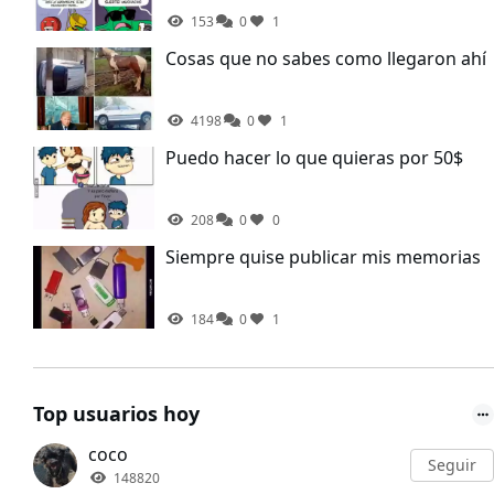
153
0
1
Cosas que no sabes como llegaron ahí
4198
0
1
Puedo hacer lo que quieras por 50$
208
0
0
Siempre quise publicar mis memorias
184
0
1
Top usuarios hoy
coco
Seguir
148820