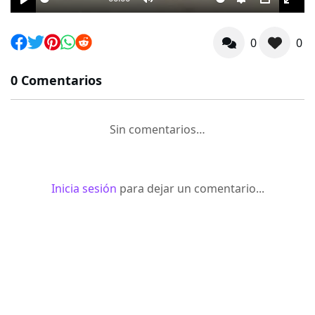
Play
Mute
Settings
PIP
Ente
full
0
0
0 Comentarios
Sin comentarios…
Inicia sesión
para dejar un comentario...