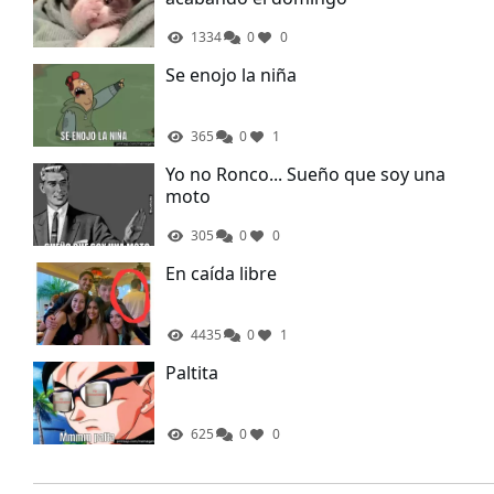
1334
0
0
Se enojo la niña
365
0
1
Yo no Ronco... Sueño que soy una
moto
305
0
0
En caída libre
4435
0
1
Paltita
625
0
0