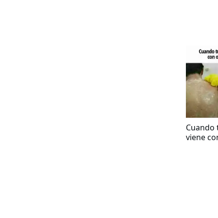
Cuando 
viene co
gato