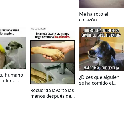
Me ha roto el
corazón
tu humano
¿Dices que alguien
n olor a
se ha comido el
papel higiénico?
Recuerda lavarte las
manos después de
tocar a los animales