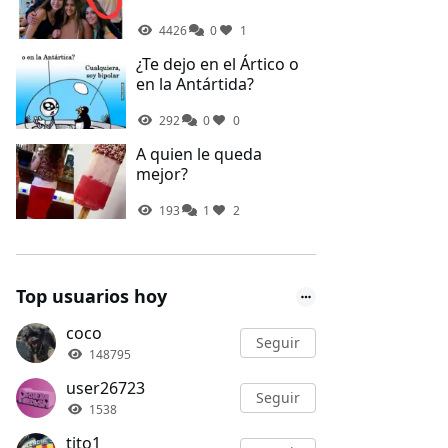
4426
0
1
¿Te dejo en el Ártico o
en la Antártida?
292
0
0
A quien le queda
mejor?
193
1
2
Top usuarios hoy
coco
Seguir
148795
user26723
Seguir
1538
tito1