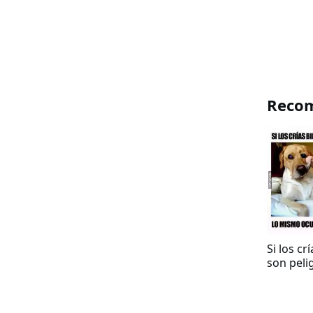
Reco
Si los cr
son peli