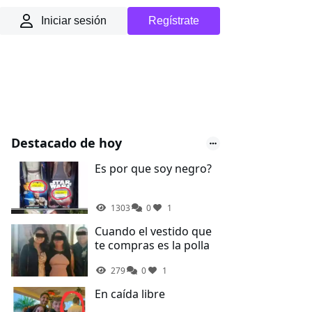
Iniciar sesión
Regístrate
Destacado de hoy
Es por que soy negro?
1303
0
1
Cuando el vestido que
te compras es la polla
279
0
1
En caída libre