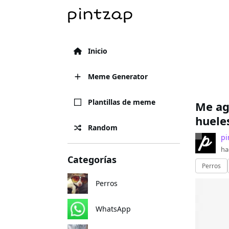
Inicio
Meme Generator
Plantillas de meme
Me ag
hueles
Random
pi
ha
Categorías
Perros
Perros
WhatsApp