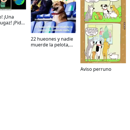
o! ¡Una
fugaz! ¡Pide
!
22 hueones y nadie
muerde la pelota,
no entiendo nada
Aviso perruno