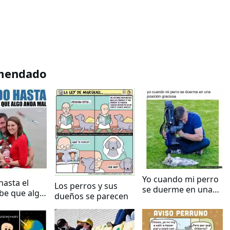
mendado
Yo cuando mi perro
asta el
Los perros y sus
se duerme en una
be que algo
dueños se parecen
posición graciosa
l