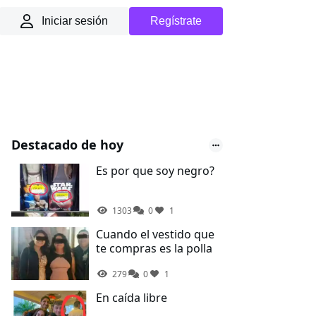
Iniciar sesión
Regístrate
Destacado de hoy
Es por que soy negro?
1303
0
1
Cuando el vestido que
te compras es la polla
279
0
1
En caída libre