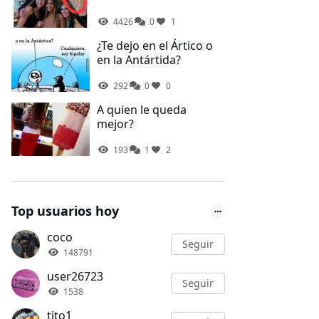
4426
0
1
¿Te dejo en el Ártico o
en la Antártida?
292
0
0
A quien le queda
mejor?
193
1
2
Top usuarios hoy
coco
Seguir
148791
user26723
Seguir
1538
tito1