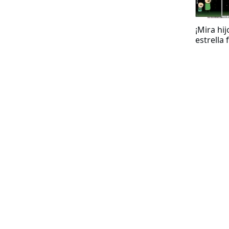
¡Mira hij
estrella 
un deseo