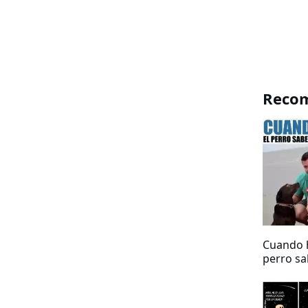
Reco
Cuando h
perro sa
anda ma