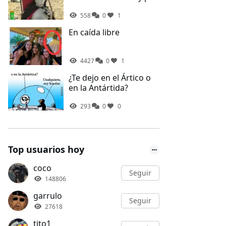
fin te tocan vacaciones
558
0
1
En caída libre
4427
0
1
¿Te dejo en el Ártico o
en la Antártida?
293
0
0
Top usuarios hoy
coco
Seguir
148806
garrulo
Seguir
27618
tito1