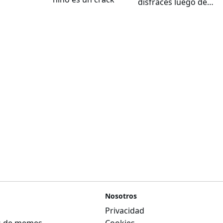
disfraces luego de
inventar halloween
Nosotros
Privacidad
as de memes
Cookies