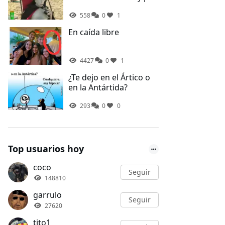
fin te tocan vacaciones
558
0
1
En caída libre
4427
0
1
¿Te dejo en el Ártico o
en la Antártida?
293
0
0
Top usuarios hoy
coco
Seguir
148810
garrulo
Seguir
27620
tito1