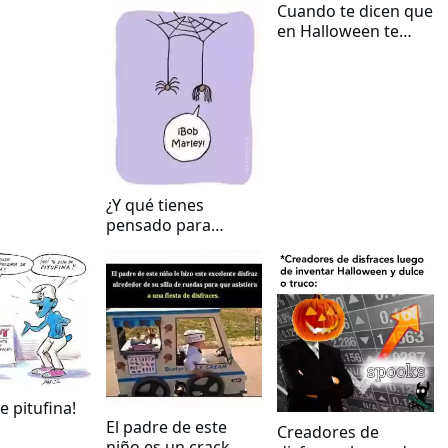
Cuando te dicen que
en Halloween te
vienen a buscar las
brujas si te portas
mal
¿Y qué tienes
pensado para
Halloween?
de pitufina!
El padre de este
Creadores de
niño es un crack