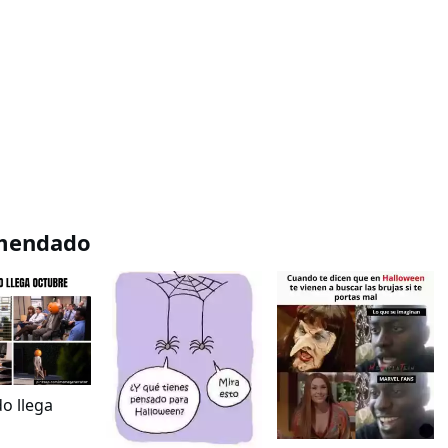
mendado
o llega