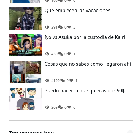
199
0
0
Que empiecen las vacaciones
291
0
3
Iyo vs Asuka por la custodia de Kairi
430
0
1
Cosas que no sabes como llegaron ahí
4199
0
1
Puedo hacer lo que quieras por 50$
209
0
0
Top usuarios hoy