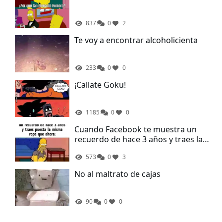
837
0
2
Te voy a encontrar alcoholicienta
233
0
0
¡Callate Goku!
1185
0
0
Cuando Facebook te muestra un
recuerdo de hace 3 años y traes la
misma ropa que ahora
573
0
3
No al maltrato de cajas
90
0
0