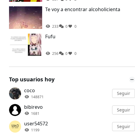
Te voy a encontrar alcoholicienta
233
0
0
Fufu
256
0
0
Top usuarios hoy
coco
Seguir
148871
bibirevo
Seguir
1681
user54572
Seguir
1199