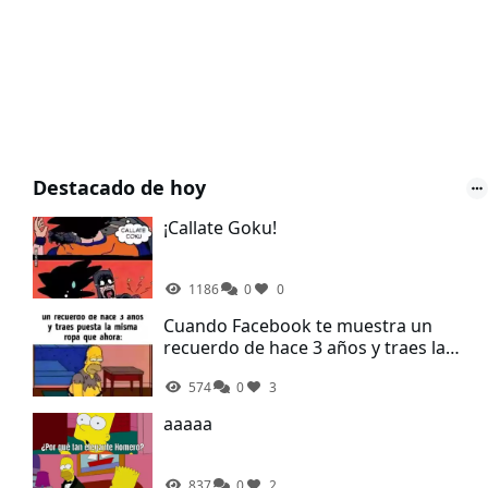
Destacado de hoy
¡Callate Goku!
1186
0
0
Cuando Facebook te muestra un
recuerdo de hace 3 años y traes la
misma ropa que ahora
574
0
3
aaaaa
837
0
2