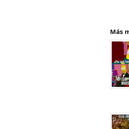
Más m