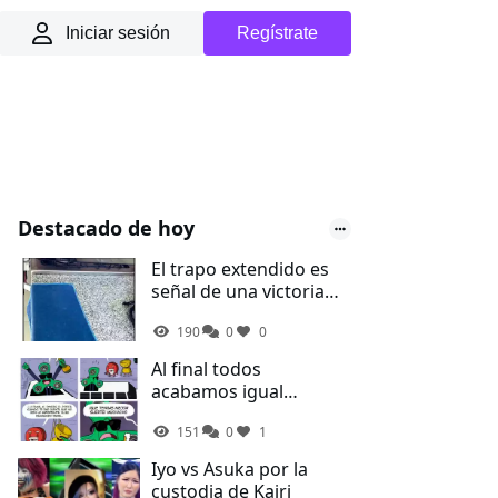
Iniciar sesión
Regístrate
Destacado de hoy
El trapo extendido es
señal de una victoria
ganada contra el
190
0
0
desorden de la cocina
Al final todos
acabamos igual
Spinner...
151
0
1
Iyo vs Asuka por la
custodia de Kairi