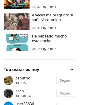
426
0
1
A veces me pregunto si
soñará conmigo...
351
0
1
He babeado mucho
esta noche
178
0
0
Top usuarios hoy
cenutrio
Seguir
6759
coco
Seguir
148814
user83636