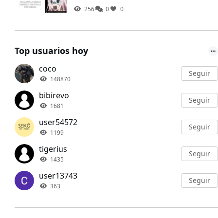
256
0
0
Top usuarios hoy
coco
Seguir
148870
bibirevo
Seguir
1681
user54572
Seguir
1199
tigerius
Seguir
1435
user13743
Seguir
363