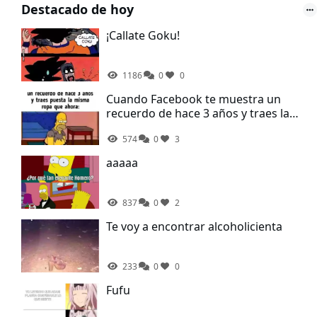
Destacado de hoy
¡Callate Goku!
1186
0
0
Cuando Facebook te muestra un
recuerdo de hace 3 años y traes la
misma ropa que ahora
574
0
3
aaaaa
837
0
2
Te voy a encontrar alcoholicienta
233
0
0
Fufu