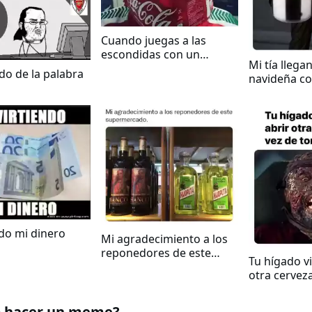
Cuando juegas a las
escondidas con un
Mi tía llega
profesional
ado de la palabra
navideña co
ndo mi dinero
Mi agradecimiento a los
reponedores de este
Tu hígado v
supermercado
otra cervez
 hacer un meme?