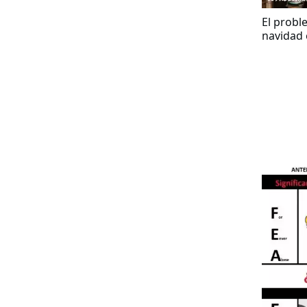
El probl
navidad 
desenred