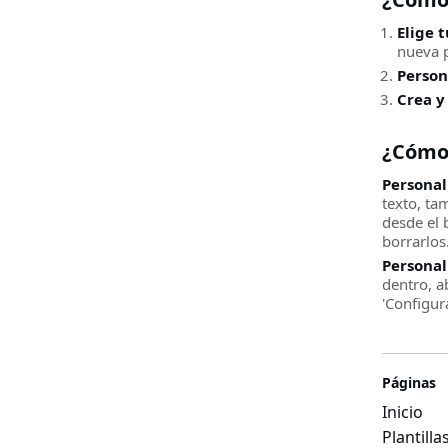
Elige t
nueva pl
Person
Crea y
¿Cómo
Personal
texto, ta
desde el 
borrarlos
Personal
dentro, a
'Configur
Páginas
Inicio
Plantill