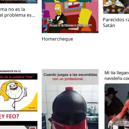
ema no es la
el problema es
Parecidos r
ar las luces
Satán
Homercheque