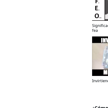
Signific
fea
Invirtie
¿Cómo