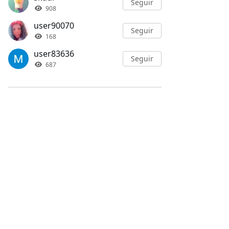
Seguir
908
user90070
Seguir
168
user83636
Seguir
687