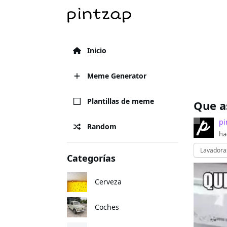
Inicio
Meme Generator
Plantillas de meme
Que a
pi
Random
ha
Lavadora
Categorías
Cerveza
Coches