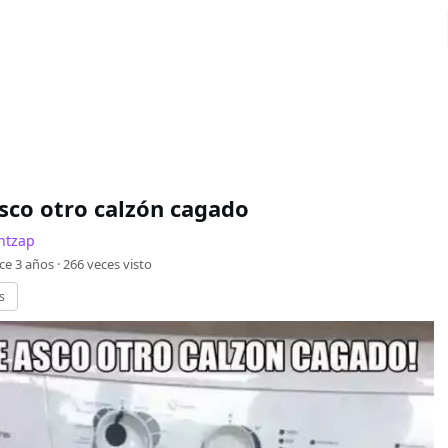
sco otro calzón cagado
ntzap
ce 3 años ·
266
veces visto
s