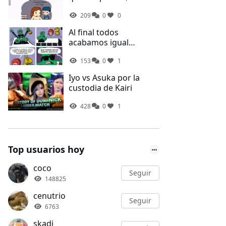
209
0
0
Al final todos
acabamos igual
Spinner...
153
0
1
Iyo vs Asuka por la
custodia de Kairi
428
0
1
Top usuarios hoy
coco
Seguir
148825
cenutrio
Seguir
6763
skadi