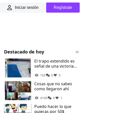
Iniciar sesión
Regístrate
Destacado de hoy
El trapo extendido es
señal de una victoria
ganada contra el
193
0
0
desorden de la cocina
Cosas que no sabes
como llegaron ahí
4199
0
1
Puedo hacer lo que
quieras por 50$