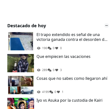
Destacado de hoy
El trapo extendido es señal de una
victoria ganada contra el desorden de
la cocina
196
0
0
Que empiecen las vacaciones
289
0
3
Cosas que no sabes como llegaron ahí
4199
0
1
Iyo vs Asuka por la custodia de Kairi