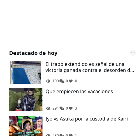
Destacado de hoy
El trapo extendido es señal de una
victoria ganada contra el desorden de
la cocina
199
0
0
Que empiecen las vacaciones
291
0
3
Iyo vs Asuka por la custodia de Kairi
430
0
1