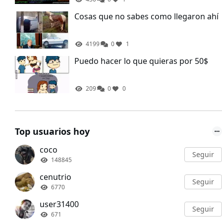
Cosas que no sabes como llegaron ahí
4199
0
1
Puedo hacer lo que quieras por 50$
209
0
0
Top usuarios hoy
coco
Seguir
148845
cenutrio
Seguir
6770
user31400
Seguir
671