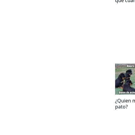
que cua
comida a
agjero n
traga al 
¿Quien 
pato?