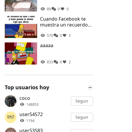
89
0
0
Cuando Facebook te
muestra un recuerdo
de hace 3 años y traes
570
0
3
la misma ropa que
ahora
aaaaa
833
0
2
Top usuarios hoy
coco
Seguir
148853
user54572
Seguir
1194
user53583