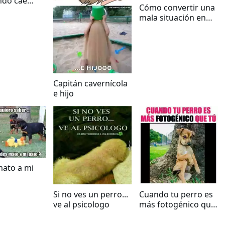
ndo cae
Cómo convertir una
l suelo un
mala situación en
egro se la
una buena
instante
Capitán cavernícola
e hijo
mato a mi
Si no ves un perro...
Cuando tu perro es
ve al psicologo
más fotogénico que
tu