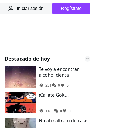
Iniciar sesión
Regístrate
Destacado de hoy
Te voy a encontrar
alcoholicienta
231
0
0
¡Callate Goku!
1183
0
0
No al maltrato de cajas