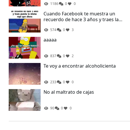
1186
0
0
Cuando Facebook te muestra un
recuerdo de hace 3 años y traes la
misma ropa que ahora
574
0
3
aaaaa
837
0
2
Te voy a encontrar alcoholicienta
233
0
0
No al maltrato de cajas
90
0
0