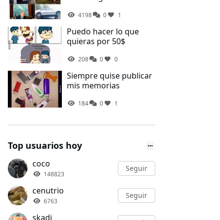
4198
0
1
Puedo hacer lo que
quieras por 50$
208
0
0
Siempre quise publicar
mis memorias
184
0
1
Top usuarios hoy
coco
Seguir
148823
cenutrio
Seguir
6763
skadi