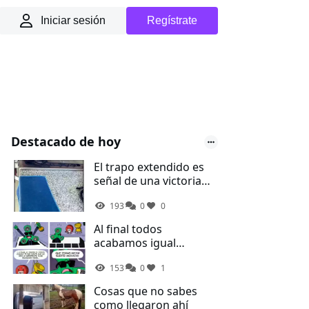
Iniciar sesión
Regístrate
Destacado de hoy
El trapo extendido es
señal de una victoria
ganada contra el
193
0
0
desorden de la cocina
Al final todos
acabamos igual
Spinner...
153
0
1
Cosas que no sabes
como llegaron ahí