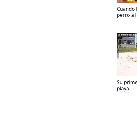
Cuando l
perro a l
nombre 
Su prime
playa...