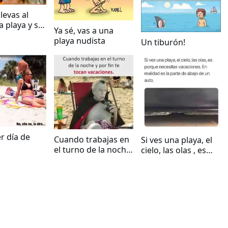
levas al
a playa y su
Ya sé, vas a una
es tiburón
playa nudista
Un tiburón!
r día de
Cuando trabajas en
Si ves una playa, el
el turno de la noche
cielo, las olas , es
y por fin te tocan
porque necesitas
vacaciones
vacaciones.