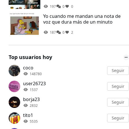
197
0
0
Yo cuando me mandan una nota de
voz que dura más de un minuto
187
0
2
Top usuarios hoy
coco
Seguir
148780
user26723
Seguir
1537
borja23
Seguir
2832
tito1
Seguir
5535