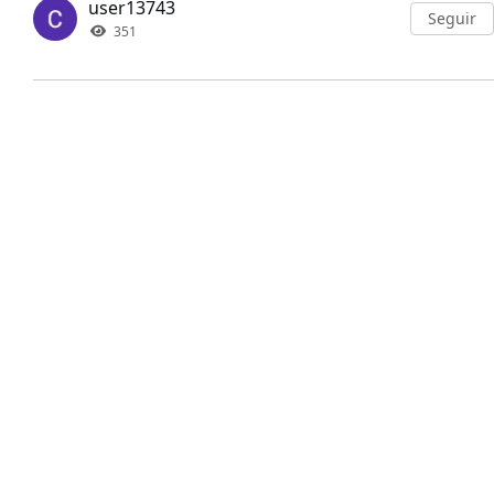
user13743
Seguir
351