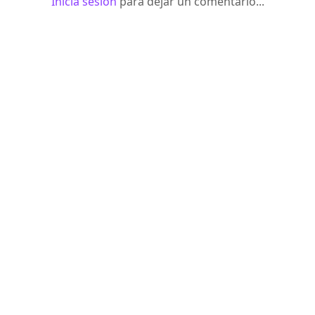
Inicia sesión
para dejar un comentario...