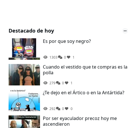
Destacado de hoy
Es por que soy negro?
1303
0
1
Cuando el vestido que te compras es la
polla
279
0
1
¿Te dejo en el Ártico o en la Antártida?
292
0
0
Por ser eyaculador precoz hoy me
ascendieron