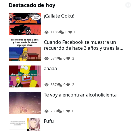
Destacado de hoy
¡Callate Goku!
1186
0
0
Cuando Facebook te muestra un
recuerdo de hace 3 años y traes la
misma ropa que ahora
574
0
3
aaaaa
837
0
2
Te voy a encontrar alcoholicienta
233
0
0
Fufu