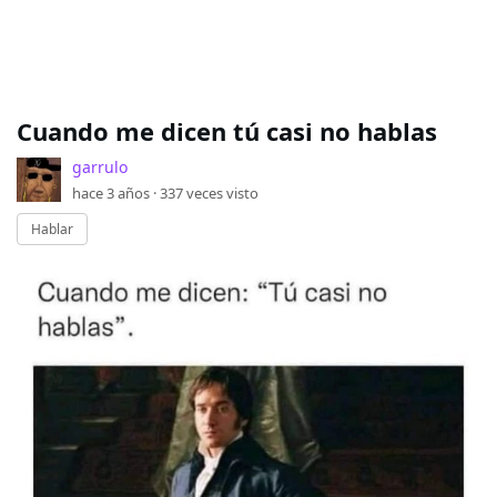
Cuando me dicen tú casi no hablas
garrulo
hace 3 años ·
337
veces visto
Hablar