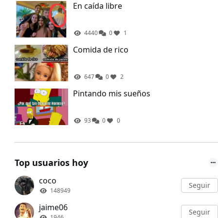
En caída libre
4440
0
1
Comida de rico
647
0
2
Pintando mis sueños
93
0
0
Top usuarios hoy
coco
Seguir
148949
jaime06
Seguir
1946