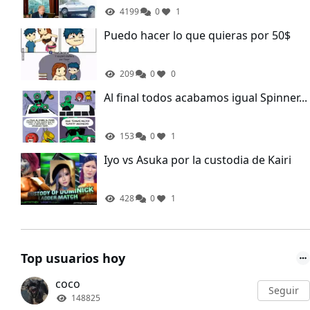
4199
0
1
Puedo hacer lo que quieras por 50$
209
0
0
Al final todos acabamos igual Spinner...
153
0
1
Iyo vs Asuka por la custodia de Kairi
428
0
1
Top usuarios hoy
coco
Seguir
148825