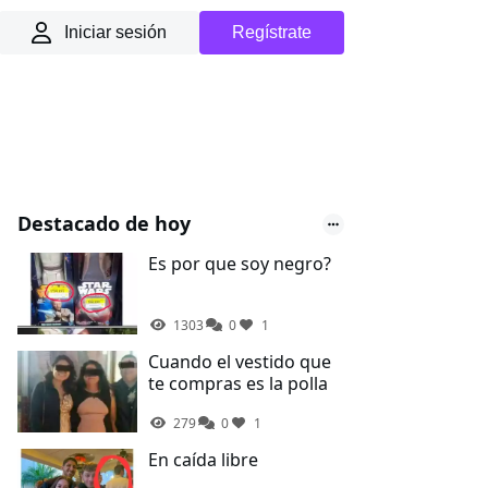
Iniciar sesión
Regístrate
Destacado de hoy
Es por que soy negro?
1303
0
1
Cuando el vestido que
te compras es la polla
279
0
1
En caída libre