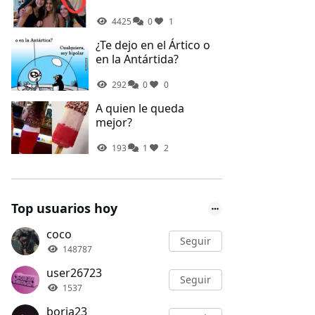
4425
0
1
¿Te dejo en el Ártico o
en la Antártida?
292
0
0
A quien le queda
mejor?
193
1
2
Top usuarios hoy
coco
Seguir
148787
user26723
Seguir
1537
borja23