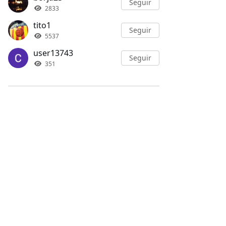
Seguir
2833
tito1
Seguir
5537
user13743
Seguir
351