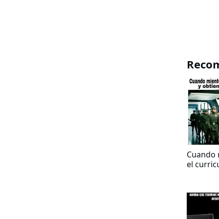
Reco
Cuando 
el curri
obtienes