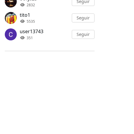
Seguir
2832
tito1
Seguir
5535
user13743
Seguir
351