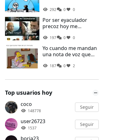
292
0
0
Por ser eyaculador
precoz hoy me
ascendieron
197
0
0
Yo cuando me mandan
una nota de voz que
dura más de un minuto
187
0
2
Top usuarios hoy
coco
Seguir
148778
user26723
Seguir
1537
borja23