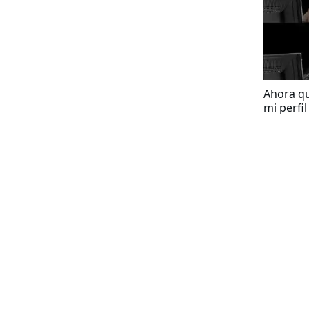
Ahora q
mi perfi
esperaré
laborale