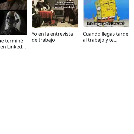
Yo en la entrevista
Cuando llegas tarde
de trabajo
al trabajo y te
ue terminé
regañan
l en LinkedIn
 ofertas
s