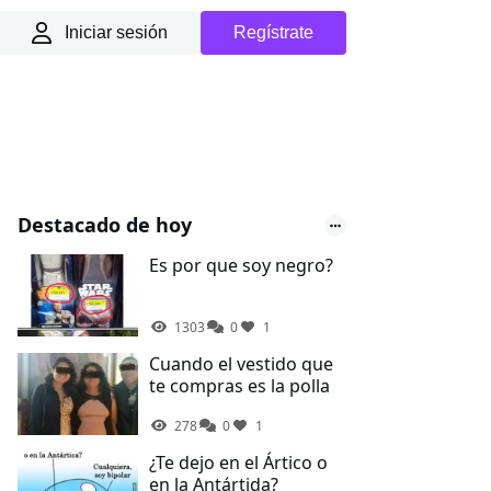
Iniciar sesión
Regístrate
Destacado de hoy
Es por que soy negro?
1303
0
1
Cuando el vestido que
te compras es la polla
278
0
1
¿Te dejo en el Ártico o
en la Antártida?