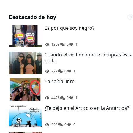
Destacado de hoy
Es por que soy negro?
1303
0
1
Cuando el vestido que te compras es la
polla
279
0
1
En caída libre
4426
0
1
¿Te dejo en el Ártico o en la Antártida?
292
0
0