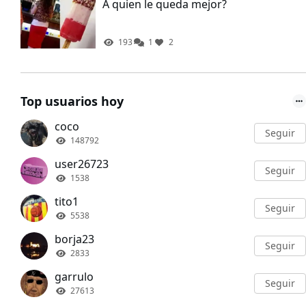
A quien le queda mejor?
193
1
2
Top usuarios hoy
coco
Seguir
148792
user26723
Seguir
1538
tito1
Seguir
5538
borja23
Seguir
2833
garrulo
Seguir
27613