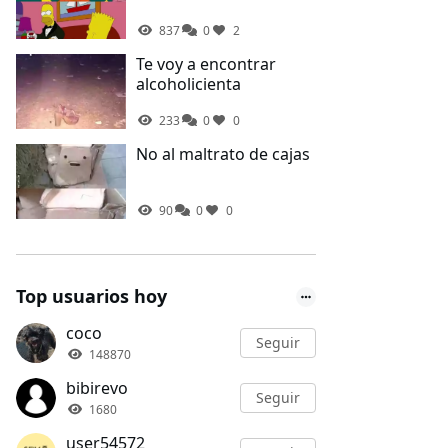
837
0
2
Te voy a encontrar
alcoholicienta
233
0
0
No al maltrato de cajas
90
0
0
Top usuarios hoy
coco
Seguir
148870
bibirevo
Seguir
1680
user54572