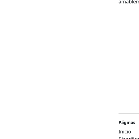
amablem
amigo q
dinero
Páginas
Inicio