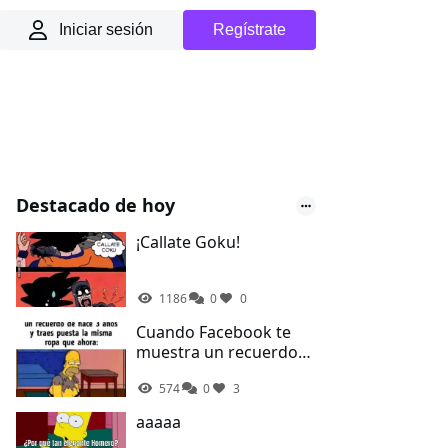
Iniciar sesión
Regístrate
Destacado de hoy
¡Callate Goku!
1186
0
0
Cuando Facebook te
muestra un recuerdo
de hace 3 años y traes
574
0
3
la misma ropa que
ahora
aaaaa