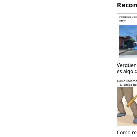
Reco
Vergüenz
es algo 
tengo
Como re