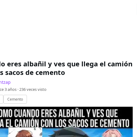
o eres albañil y ves que llega el camión
os sacos de cemento
ntzap
ce 3 años ·
236
veces visto
Cemento