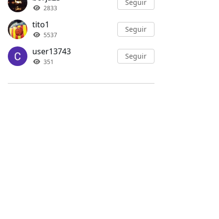
Seguir
2833
tito1
Seguir
5537
user13743
Seguir
351