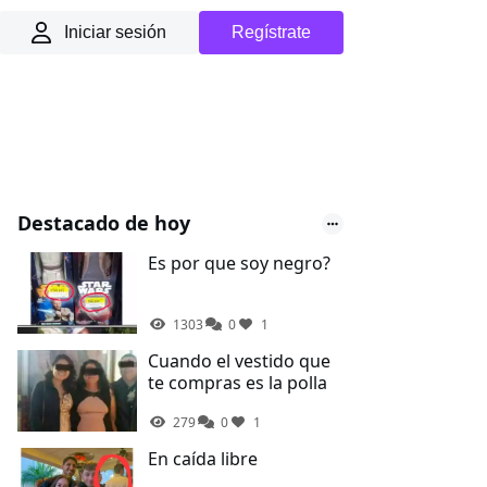
Iniciar sesión
Regístrate
Destacado de hoy
Es por que soy negro?
1303
0
1
Cuando el vestido que
te compras es la polla
279
0
1
En caída libre