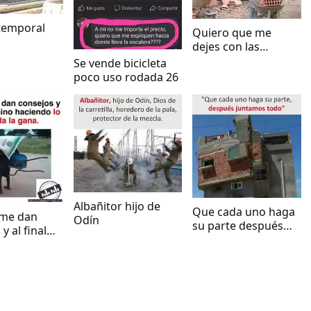
temporal
Quiero que me
dejes con las
piernas temblando
Se vende bicicleta
poco uso rodada 26
Albañitor hijo de
Que cada uno haga
me dan
Odín
su parte después
y al final
juntamos todo
haciendo lo
ero