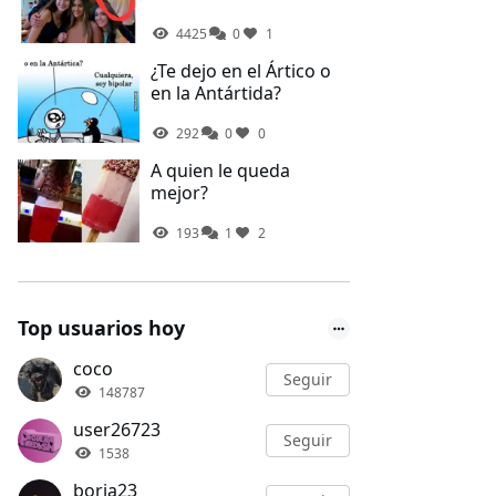
4425
0
1
¿Te dejo en el Ártico o
en la Antártida?
292
0
0
A quien le queda
mejor?
193
1
2
Top usuarios hoy
coco
Seguir
148787
user26723
Seguir
1538
borja23