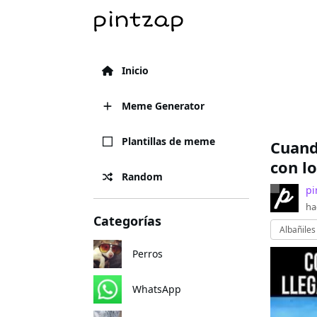
Inicio
Meme Generator
Plantillas de meme
Cuand
con l
Random
pi
ha
Categorías
Albañiles
Perros
WhatsApp