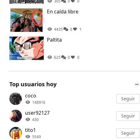
305
0
0
En caída libre
4435
0
1
Paltita
625
0
0
Top usuarios hoy
coco
Seguir
148916
user92127
Seguir
430
tito1
Seguir
5549