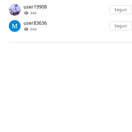
user19908
Seguir
946
user83636
Seguir
694