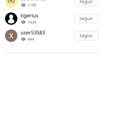
Seguir
1199
tigerius
Seguir
1434
user53583
Seguir
444