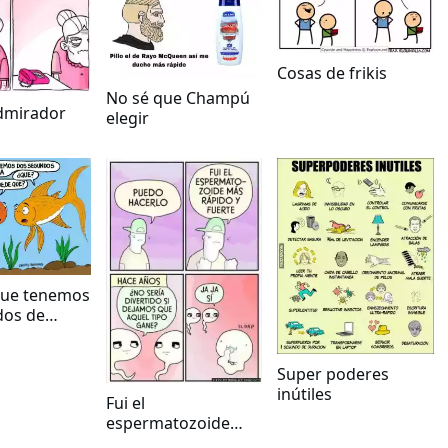
Cosas de frikis
No sé que Champú
dmirador
elegir
que tenemos
dos de
a?
Super poderes
inútiles
Fui el
espermatozoide
mas rápido y fuerte