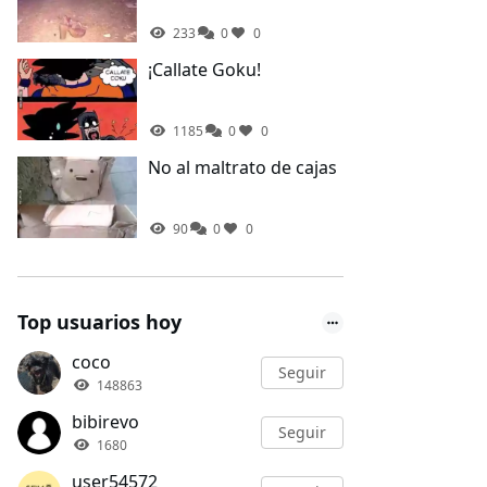
233
0
0
¡Callate Goku!
1185
0
0
No al maltrato de cajas
90
0
0
Top usuarios hoy
coco
Seguir
148863
bibirevo
Seguir
1680
user54572