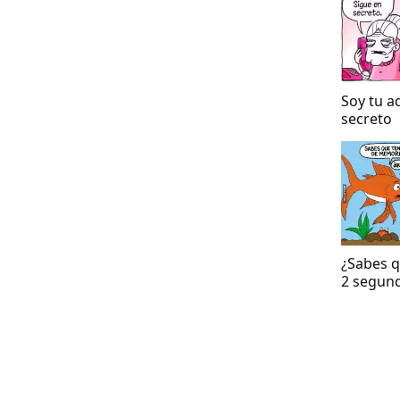
Soy tu a
secreto
¿Sabes 
2 segun
memori