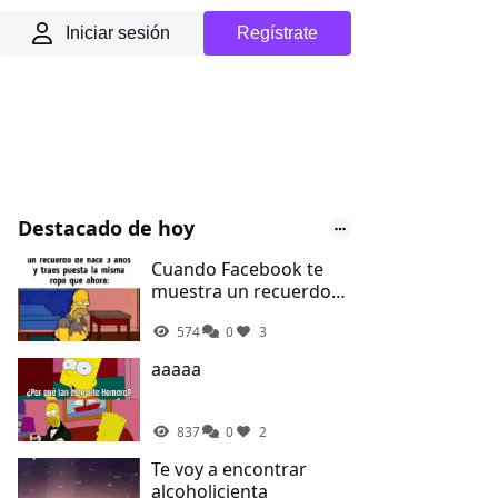
Iniciar sesión
Regístrate
Destacado de hoy
Cuando Facebook te
muestra un recuerdo
de hace 3 años y traes
574
0
3
la misma ropa que
ahora
aaaaa
837
0
2
Te voy a encontrar
alcoholicienta